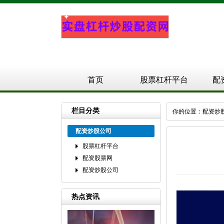
首页
股票杠杆平台
配
栏目分类
你的位置：
配资炒
配资炒股公司
股票杠杆平台
配资股票网
配资炒股公司
热点资讯