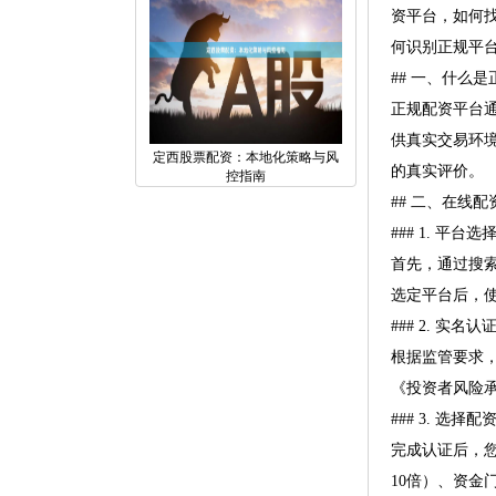
资平台，如何
何识别正规平
## 一、什么
正规配资平台
供真实交易环
定西股票配资：本地化策略与风
的真实评价。
控指南
## 二、在线
### 1. 平台
首先，通过搜索
选定平台后，
### 2. 实名
根据监管要求
《投资者风险
### 3. 选
完成认证后，
10倍）、资