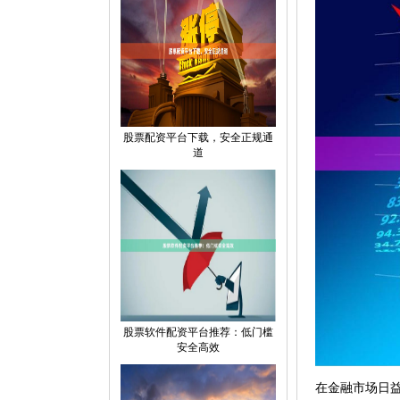
股票配资平台下载，安全正规通
道
股票软件配资平台推荐：低门槛
安全高效
在金融市场日