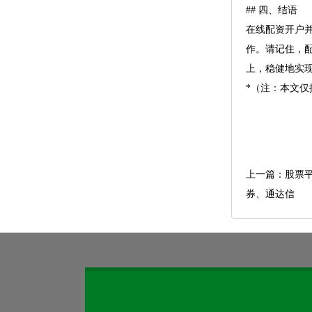
## 四、结语
在线配资开户
作。请记住，
上，稳健地实
*（注：本文
上一篇：
股票
券、通达信