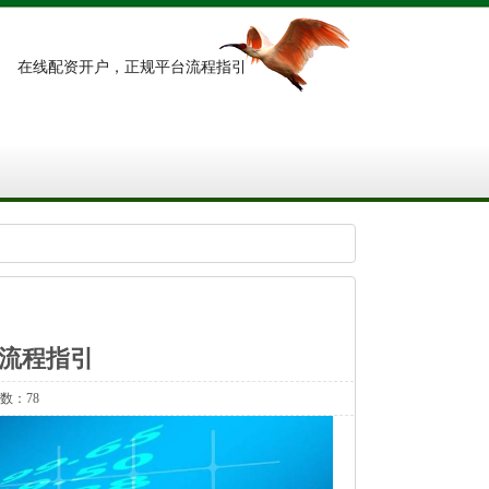
在线配资开户，正规平台流程指引
流程指引
次数：78